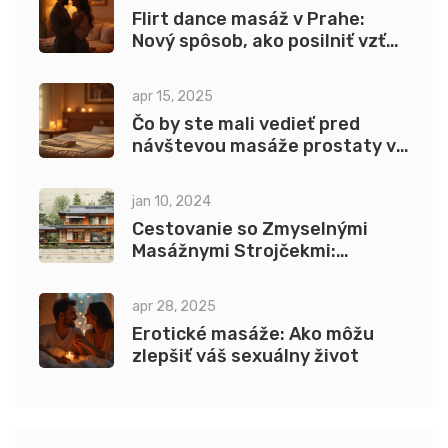
Flirt dance masáž v Prahe:
Nový spôsob, ako posilniť vzťah
a intimitu
apr 15, 2025
Čo by ste mali vedieť pred
návštevou masáže prostaty v
Prahe?
jan 10, 2024
Cestovanie so Zmyselnými
Masážnymi Strojčekmi:
Bezpečnosť a Disrétnosť na
Cestách
apr 28, 2025
Erotické masáže: Ako môžu
zlepšiť váš sexuálny život