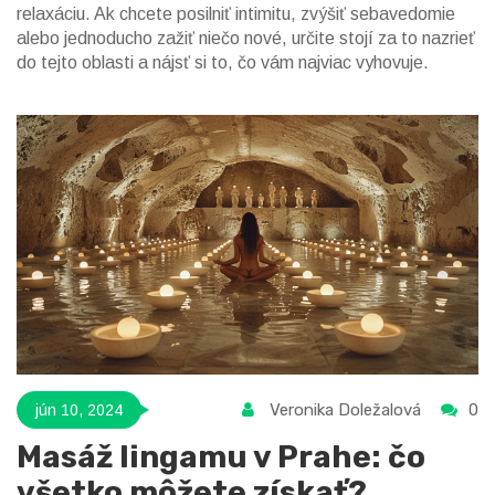
relaxáciu. Ak chcete posilniť intimitu, zvýšiť sebavedomie
alebo jednoducho zažiť niečo nové, určite stojí za to nazrieť
do tejto oblasti a nájsť si to, čo vám najviac vyhovuje.
Veronika Doležalová
0
jún 10, 2024
Masáž lingamu v Prahe: čo
všetko môžete získať?