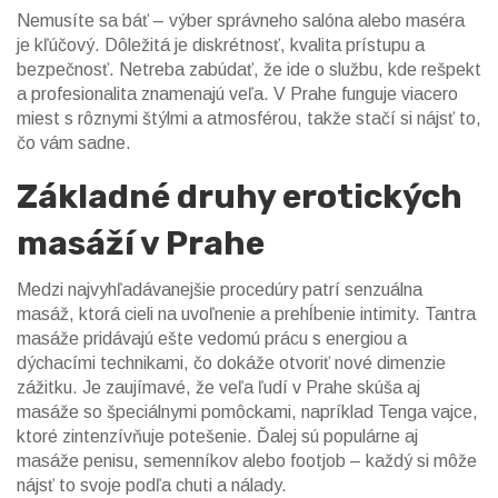
Nemusíte sa báť – výber správneho salóna alebo maséra
je kľúčový. Dôležitá je diskrétnosť, kvalita prístupu a
bezpečnosť. Netreba zabúdať, že ide o službu, kde rešpekt
a profesionalita znamenajú veľa. V Prahe funguje viacero
miest s rôznymi štýlmi a atmosférou, takže stačí si nájsť to,
čo vám sadne.
Základné druhy erotických
masáží v Prahe
Medzi najvyhľadávanejšie procedúry patrí senzuálna
masáž, ktorá cieli na uvoľnenie a prehĺbenie intimity. Tantra
masáže pridávajú ešte vedomú prácu s energiou a
dýchacími technikami, čo dokáže otvoriť nové dimenzie
zážitku. Je zaujímavé, že veľa ľudí v Prahe skúša aj
masáže so špeciálnymi pomôckami, napríklad Tenga vajce,
ktoré zintenzívňuje potešenie. Ďalej sú populárne aj
masáže penisu, semenníkov alebo footjob – každý si môže
nájsť to svoje podľa chuti a nálady.