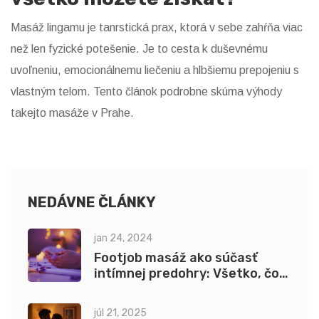
Masáž lingamu je tanrstická prax, ktorá v sebe zahŕňa viac
než len fyzické potešenie. Je to cesta k duševnému
uvoľneniu, emocionálnemu liečeniu a hlbšiemu prepojeniu s
vlastným telom. Tento článok podrobne skúma výhody
takejto masáže v Prahe.
NEDÁVNE ČLÁNKY
jan 24, 2024
Footjob masáž ako súčasť
intímnej predohry: Všetko, čo
potrebujete vedieť
júl 21, 2025