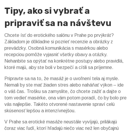
Tipy, ako si vybrať a
pripraviť sa na návštevu
Chcete ísť do erotického salónu v Prahe po prvýkrát?
Základom je dôkladne si pozrieť recenzie a obrázky z
prevádzky. Osobná komunikácia s masérkou alebo
recepciou pomôže vyjasniť všetky obavy a otázky.
Nehanbite sa opýtať na konkrétne postupy alebo pravidlá,
ktoré majú, aby ste boli v bezpečí a cítili sa príjemne.
Pripravte sa na to, že masáž je o uvoľnení tela aj mysle.
Nemali by ste mať žiaden stres alebo naháňať výkon – ide
o váš čas. Trošku sa zamyslite, čo chcete zažiť a dajte o
tom vedieť masérke, ona vám potom poradí, čo by bolo pre
vás najlepšie. Takéto otvorené nastavenie spraví celú
skúsenosť lepšou a intenzívnejšou.
V Prahe sa erotické masáže neustále vyvíjajú, prilákajú
čoraz viac ľudí, ktorí hľadajú niečo viac než len obyčajnú