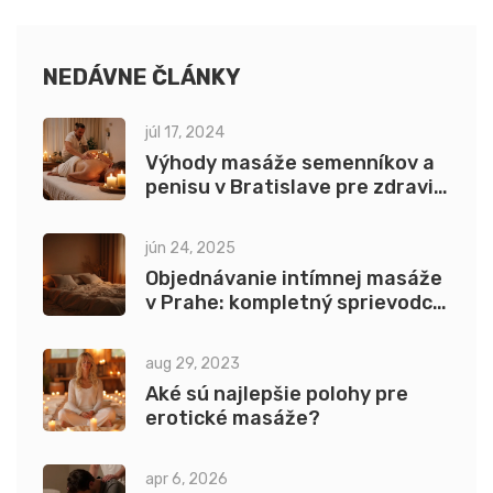
NEDÁVNE ČLÁNKY
júl 17, 2024
Výhody masáže semenníkov a
penisu v Bratislave pre zdravie
a vitalitu
jún 24, 2025
Objednávanie intímnej masáže
v Prahe: kompletný sprievodca
pre začiatočníkov
aug 29, 2023
Aké sú najlepšie polohy pre
erotické masáže?
apr 6, 2026