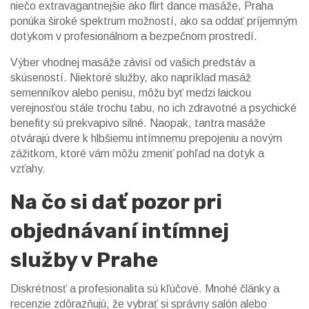
niečo extravagantnejšie ako flirt dance masáže, Praha
ponúka široké spektrum možností, ako sa oddať príjemným
dotykom v profesionálnom a bezpečnom prostredí.
Výber vhodnej masáže závisí od vašich predstáv a
skúseností. Niektoré služby, ako napríklad masáž
semenníkov alebo penisu, môžu byť medzi laickou
verejnosťou stále trochu tabu, no ich zdravotné a psychické
benefity sú prekvapivo silné. Naopak, tantra masáže
otvárajú dvere k hlbšiemu intímnemu prepojeniu a novým
zážitkom, ktoré vám môžu zmeniť pohľad na dotyk a
vzťahy.
Na čo si dať pozor pri
objednávaní intímnej
služby v Prahe
Diskrétnosť a profesionalita sú kľúčové. Mnohé články a
recenzie zdôrazňujú, že vybrať si správny salón alebo