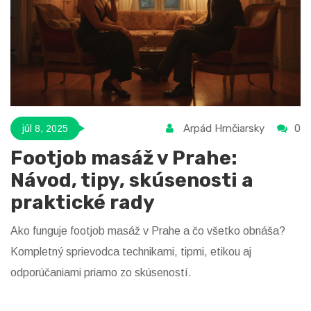
Arpád Hrnčiarsky
0
júl 8, 2025
Footjob masáž v Prahe:
Návod, tipy, skúsenosti a
praktické rady
Ako funguje footjob masáž v Prahe a čo všetko obnáša?
Kompletný sprievodca technikami, tipmi, etikou aj
odporúčaniami priamo zo skúseností.