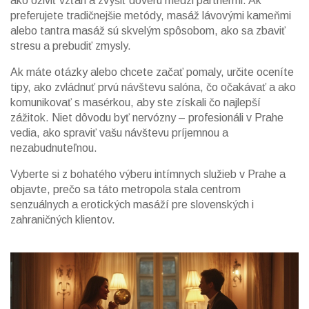
ako oživiť vzťah a zvýšiť dôveru medzi partnermi. Ak
preferujete tradičnejšie metódy, masáž lávovými kameňmi
alebo tantra masáž sú skvelým spôsobom, ako sa zbaviť
stresu a prebudiť zmysly.
Ak máte otázky alebo chcete začať pomaly, určite oceníte
tipy, ako zvládnuť prvú návštevu salóna, čo očakávať a ako
komunikovať s masérkou, aby ste získali čo najlepší
zážitok. Niet dôvodu byť nervózny – profesionáli v Prahe
vedia, ako spraviť vašu návštevu príjemnou a
nezabudnuteľnou.
Vyberte si z bohatého výberu intímnych služieb v Prahe a
objavte, prečo sa táto metropola stala centrom
senzuálnych a erotických masáží pre slovenských i
zahraničných klientov.