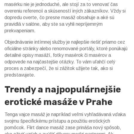
masérku nie je jednoduché, ale stojí za to venovať čas
overeniu referencií a skúseností iných zákazníkov. Vždy si
dopredu overte, čo presne masáž obsahuje a aké sú
pravidlá v salóne, aby ste sa vyhli nepríjemným
prekvapeniam.
Objednávanie intímnej služby je najlepšie riešiť priamo cez
oficiálne stránky alebo renomované portály, ktoré ponúkajú
detailné opisy masáží, fotky masérok či masérov a
odpovede na najčastejšie otázky. To vám uľahčí celý
proces a zabezpečí, že si zážitok užijete tak, ako si
predstavujete.
Trendy a najpopulárnejšie
erotické masáže v Prahe
Tenga vajce masáž je napríklad veľmi vyhľadávaná vďaka
svojmu špecifickému prístupu a použitiu erotických
pomôcok. Flirt dance masáž zase prináša nový spôsob,