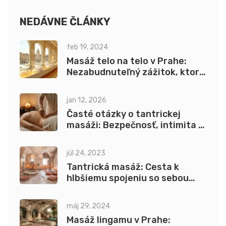
kde sa cítite najpohodlnejšie.
NEDÁVNE ČLÁNKY
feb 19, 2024
Masáž telo na telo v Prahe:
Nezabudnuteľný zážitok, ktorý
oživí zmysly
jan 12, 2026
Časté otázky o tantrickej
masáži: Bezpečnosť, intimita a
hygienické štandardy
júl 24, 2023
Tantrická masáž: Cesta k
hlbšiemu spojeniu so sebou
samým
máj 29, 2024
Masáž lingamu v Prahe: