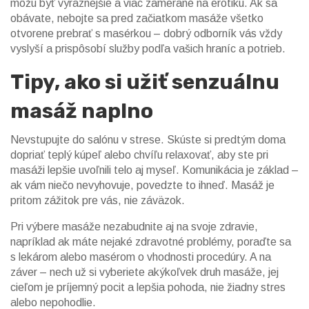
môžu byť výraznejšie a viac zamerané na erotiku. Ak sa
obávate, nebojte sa pred začiatkom masáže všetko
otvorene prebrať s masérkou – dobrý odborník vás vždy
vyslyší a prispôsobí služby podľa vašich hraníc a potrieb.
Tipy, ako si užiť senzuálnu
masáž naplno
Nevstupujte do salónu v strese. Skúste si predtým doma
dopriať teplý kúpeľ alebo chvíľu relaxovať, aby ste pri
masáži lepšie uvoľnili telo aj myseľ. Komunikácia je základ –
ak vám niečo nevyhovuje, povedzte to ihneď. Masáž je
pritom zážitok pre vás, nie záväzok.
Pri výbere masáže nezabudnite aj na svoje zdravie,
napríklad ak máte nejaké zdravotné problémy, poraďte sa
s lekárom alebo masérom o vhodnosti procedúry. A na
záver – nech už si vyberiete akýkoľvek druh masáže, jej
cieľom je príjemný pocit a lepšia pohoda, nie žiadny stres
alebo nepohodlie.