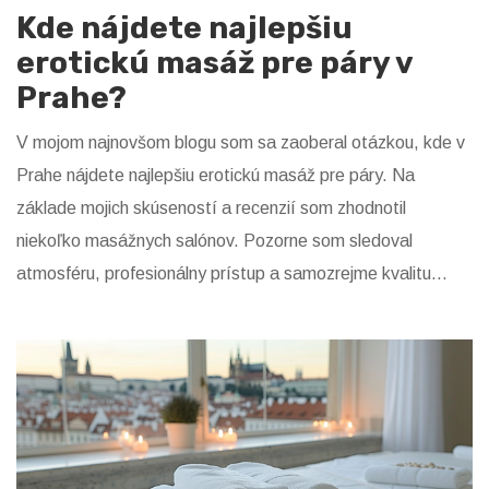
Kde nájdete najlepšiu
erotickú masáž pre páry v
Prahe?
V mojom najnovšom blogu som sa zaoberal otázkou, kde v
Prahe nájdete najlepšiu erotickú masáž pre páry. Na
základe mojich skúseností a recenzií som zhodnotil
niekoľko masážnych salónov. Pozorne som sledoval
atmosféru, profesionálny prístup a samozrejme kvalitu
masáží. Výsledky mojej analýzy a odporúčania nájdete v
celom článku. Praha ponúka mnoho skvelých miest pre
páry, ktoré hľadajú nové spôsoby, ako obohatiť svoj vzťah a
erotická masáž môže byť jednou z nich.