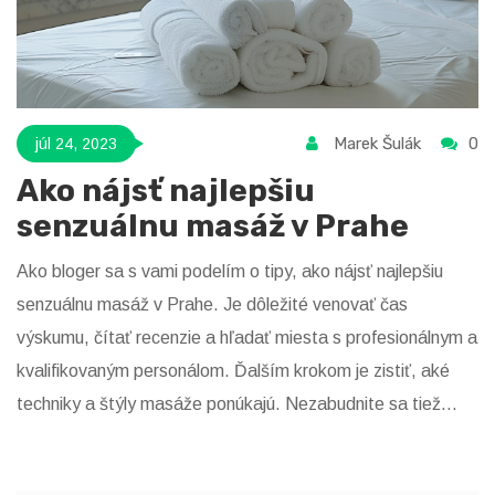
Marek Šulák
0
júl 24, 2023
Ako nájsť najlepšiu
senzuálnu masáž v Prahe
Ako bloger sa s vami podelím o tipy, ako nájsť najlepšiu
senzuálnu masáž v Prahe. Je dôležité venovať čas
výskumu, čítať recenzie a hľadať miesta s profesionálnym a
kvalifikovaným personálom. Ďalším krokom je zistiť, aké
techniky a štýly masáže ponúkajú. Nezabudnite sa tiež
opýtať na ceny a či sú v nich zahrnuté všetky služby.
Nakoniec, dôverujte svojmu inštinktu a vyberte si miesto,