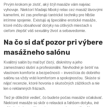
Prvým krokom je zistiť, aký štýl masáže vám najviac
vyhovuje. Niektorí hľadajú hlboký relax cez masáž lávovými
kameňmi, iní zas preferujú tantrické techniky pre hlbšie
intímne spojenie. Existujú aj špeciálne erotické masáže,
ktoré môžu obsahovať dotyky na citlivých miestach s
cieľom zlepšiť váš sexuálny život a sebavedomie.
Na čo si dať pozor pri výbere
masážneho salónu
Kvalitný salón by mal byť čistý, diskrétny a jeho
zamestnanci slušní a profesionálni. Nevhodné je šetriť na
vlastnom komforte a bezpečnosti – investícia do dobrého
salónu sa vždy vráti komfortom a spokojnosťou. Skúste si
nájsť recenzie, ktoré hovoria o skutočných zážitkoch a nie
len o reklamných frázach.
Tiež je dôležité vedieť, čo budete počas masáže očakávať.
Niektoré masáže sú skôr o relaxácii a ľahšom dotyku, iné