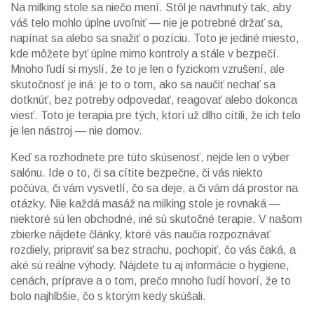
Na milking stole sa niečo mení. Stôl je navrhnutý tak, aby
váš telo mohlo úplne uvoľniť — nie je potrebné držať sa,
napínat sa alebo sa snažiť o pozíciu. Toto je jediné miesto,
kde môžete byť úplne mimo kontroly a stále v bezpečí.
Mnoho ľudí si myslí, že to je len o fyzickom vzrušení, ale
skutočnosť je iná: je to o tom, ako sa naučiť nechať sa
dotknúť, bez potreby odpovedať, reagovať alebo dokonca
viesť. Toto je terapia pre tých, ktorí už dlho cítili, že ich telo
je len nástroj — nie domov.
Keď sa rozhodnete pre túto skúsenosť, nejde len o výber
salónu. Ide o to, či sa cítite bezpečne, či vás niekto
počúva, či vám vysvetlí, čo sa deje, a či vám dá prostor na
otázky. Nie každá masáž na milking stole je rovnaká —
niektoré sú len obchodné, iné sú skutočné terapie. V našom
zbierke nájdete články, ktoré vás naučia rozpoznávať
rozdiely, pripraviť sa bez strachu, pochopiť, čo vás čaká, a
aké sú reálne výhody. Nájdete tu aj informácie o hygiene,
cenách, príprave a o tom, prečo mnoho ľudí hovorí, že to
bolo najhlbšie, čo s ktorým kedy skúšali.