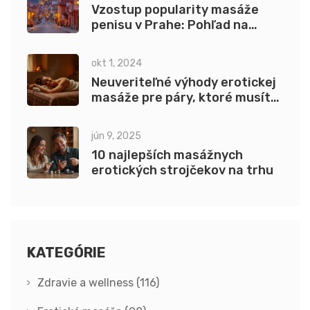
Vzostup popularity masáže
penisu v Prahe: Pohľad na
trend
okt 1, 2024
Neuveriteľné výhody erotickej
masáže pre páry, ktoré musíte
vyskúšať
jún 9, 2025
10 najlepších masážnych
erotických strojčekov na trhu
KATEGÓRIE
Zdravie a wellness
(116)