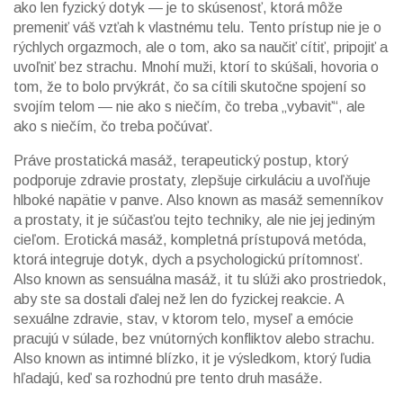
ako len fyzický dotyk — je to skúsenosť, ktorá môže
premeniť váš vzťah k vlastnému telu.
Tento prístup nie je o
rýchlych orgazmoch, ale o tom, ako sa naučiť cítiť, pripojiť a
uvoľniť bez strachu. Mnohí muži, ktorí to skúšali, hovoria o
tom, že to bolo prvýkrát, čo sa cítili skutočne spojení so
svojím telom — nie ako s niečím, čo treba „vybaviť“, ale
ako s niečím, čo treba počúvať.
Práve
prostatická masáž
,
terapeutický postup, ktorý
podporuje zdravie prostaty, zlepšuje cirkuláciu a uvoľňuje
hlboké napätie v panve
. Also known as
masáž semenníkov
a prostaty
, it je súčasťou tejto techniky, ale nie jej jediným
cieľom.
Erotická masáž
,
kompletná prístupová metóda,
ktorá integruje dotyk, dych a psychologickú prítomnosť
.
Also known as
sensuálna masáž
, it tu slúži ako prostriedok,
aby ste sa dostali ďalej než len do fyzickej reakcie. A
sexuálne zdravie
,
stav, v ktorom telo, myseľ a emócie
pracujú v súlade, bez vnútorných konfliktov alebo strachu
.
Also known as
intimné blízko
, it je výsledkom, ktorý ľudia
hľadajú, keď sa rozhodnú pre tento druh masáže.