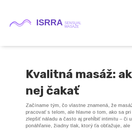
Kvalitná masáž: ak
nej čakať
Začíname tým, čo vlastne znamená, že masáž j
pracovať s telom, ale hlavne o tom, ako sa pri
zlepšiť náladu a často aj prehĺbiť intimitu – či
ponáhľanie, žiadny tlak, ktorý ťa obťažuje, ale