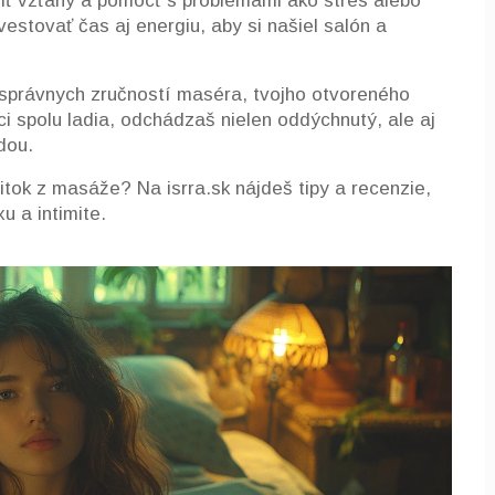
iť vzťahy a pomôcť s problémami ako stres alebo
vestovať čas aj energiu, aby si našiel salón a
 správnych zručností maséra, tvojho otvoreného
eci spolu ladia, odchádzaš nielen oddýchnutý, ale aj
dou.
žitok z masáže? Na isrra.sk nájdeš tipy a recenzie,
u a intimite.