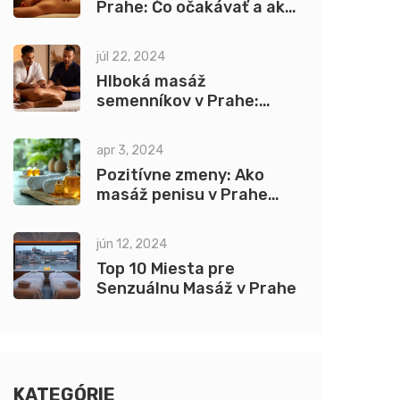
Prahe: Čo očakávať a ako
si užiť
júl 22, 2024
Hlboká masáž
semenníkov v Prahe:
Jednoduchá cesta k
lepšiemu zdraviu mužov
apr 3, 2024
Pozitívne zmeny: Ako
masáž penisu v Prahe
zmenila môj pohľad
jún 12, 2024
Top 10 Miesta pre
Senzuálnu Masáž v Prahe
KATEGÓRIE