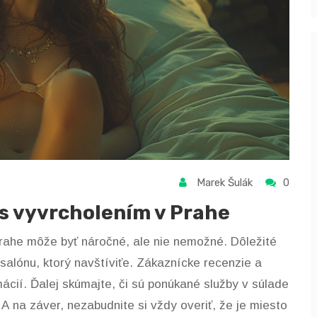
Marek Šulák
0
 s vyvrcholením v Prahe
rahe môže byť náročné, ale nie nemožné. Dôležité
salónu, ktorý navštíviťe. Zákaznícke recenzie a
cií. Ďalej skúmajte, či sú ponúkané služby v súlade
A na záver, nezabudnite si vždy overiť, že je miesto