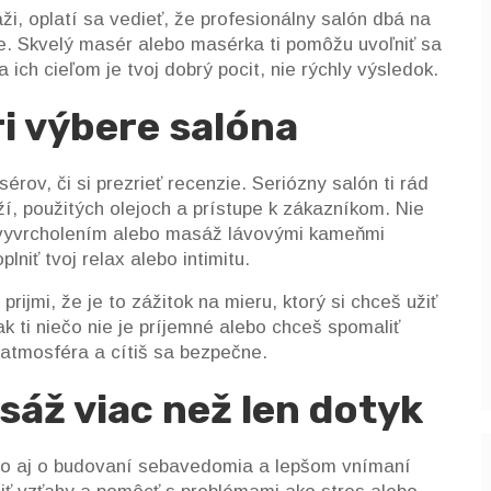
ži, oplatí sa vedieť, že profesionálny salón dbá na
ie. Skvelý masér alebo masérka ti pomôžu uvoľniť sa
 ich cieľom je tvoj dobrý pocit, nie rýchly výsledok.
ri výbere salóna
ov, či si prezrieť recenzie. Seriózny salón ti rád
, použitých olejoch a prístupe k zákazníkom. Nie
 vyvrcholením alebo masáž lávovými kameňmi
lniť tvoj relax alebo intimitu.
prijmi, že je to zážitok na mieru, ktorý si chceš užiť
k ti niečo nie je príjemné alebo chceš spomaliť
atmosféra a cítiš sa bezpečne.
sáž viac než len dotyk
sto aj o budovaní sebavedomia a lepšom vnímaní