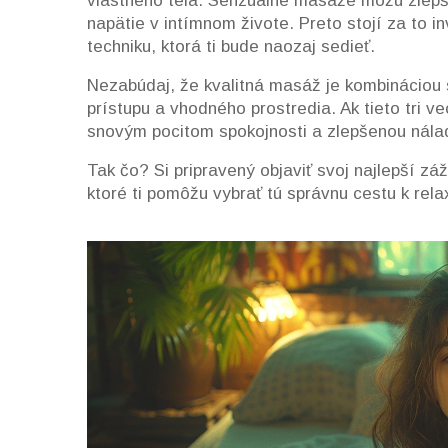
vlastného tela. Senzuálne masáže môžu zlepš
napätie v intímnom živote. Preto stojí za to in
techniku, ktorá ti bude naozaj sedieť.
Nezabúdaj, že kvalitná masáž je kombináciou
prístupu a vhodného prostredia. Ak tieto tri v
snovým pocitom spokojnosti a zlepšenou nála
Tak čo? Si pripravený objaviť svoj najlepší zá
ktoré ti pomôžu vybrať tú správnu cestu k relax