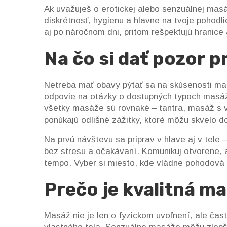
Ak uvažuješ o erotickej alebo senzuálnej masá
diskrétnosť, hygienu a hlavne na tvoje pohodl
aj po náročnom dni, pritom rešpektujú hranice a
Na čo si dať pozor p
Netreba mať obavy pýtať sa na skúsenosti masér
odpovie na otázky o dostupných typoch masáží
všetky masáže sú rovnaké – tantra, masáž s
ponúkajú odlišné zážitky, ktoré môžu skvelo dop
Na prvú návštevu sa priprav v hlave aj v tele – 
bez stresu a očakávaní. Komunikuj otvorene, a
tempo. Vyber si miesto, kde vládne pohodová 
Prečo je kvalitná ma
Masáž nie je len o fyzickom uvoľnení, ale ča