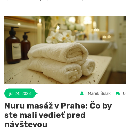
smejete, relaxujete a učíte sa niečo nové. Takže, ak ste v
Prahe, nenechajte si ujsť túto unikátnu skúsenosť!
Marek Šulák
0
júl 24, 2023
Nuru masáž v Prahe: Čo by
ste mali vedieť pred
návštevou