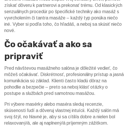
získať dôveru k partnerovi a prekonať trému. Od klasických
senzuálnych procedúr po špecifické techniky ako masáž s
vyvrcholením či tantra masáže – každý typ ponúka niečo
iné. Vyber si podľa toho, čo hľadáš, a neboj sa skúsiť niečo
nové.
Čo očakávať a ako sa
pripraviť
Pred návštevou masážneho salóna je dôležité vedieť, čo
môžeš očakávať. Diskrétnosť, profesionálny prístup a jasná
komunikácia sú základ. Klienti často kladú dôraz na
pohodlie a bezpečie – preto sa neboj klásť otázky o
postupe a službách pred samotnou masážou.
Pri výbere masérky alebo maséra sleduj recenzie,
skúsenosti ľudí a dôveruj vlastnej intuícii. Každý salón má
svoj štýl, no hlavné je, aby si sa cítil/a dobre a nielen bol
relaxovaný/á, ale aj naplnený/á príjemným zážitkom.