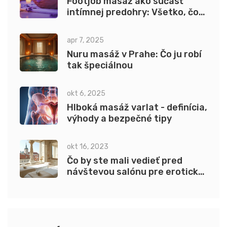
Footjob masáž ako súčasť
intímnej predohry: Všetko, čo
potrebujete vedieť
apr 7, 2025
Nuru masáž v Prahe: Čo ju robí
tak špeciálnou
okt 6, 2025
Hlboká masáž varlat - definícia,
výhody a bezpečné tipy
okt 16, 2023
Čo by ste mali vedieť pred
návštevou salónu pre erotickú
masáž v Prahe