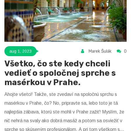
Marek Šulák
0
aug 1, 2023
Všetko, čo ste kedy chceli
vedieť o spoločnej sprche s
masérkou v Prahe.
Ahojte všetci! Takže, ste zvedaví na spoločnú sprchu s
masérkou v Prahe, čo? No, pripravte sa, lebo toto je tá
najlepšia zábava, ktorú ste mohli v Prahe zažiť! Myslím, že
nič nehrá na svaly ako dobrá masáž a potom sa osviežiť v
sprche so skúseným profesionálom. A pri tom všetkom sa