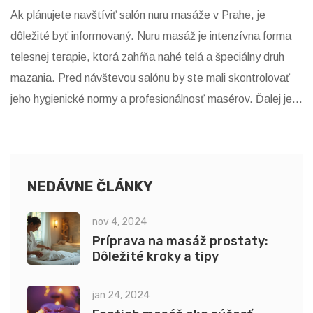
Ak plánujete navštíviť salón nuru masáže v Prahe, je
dôležité byť informovaný. Nuru masáž je intenzívna forma
telesnej terapie, ktorá zahŕňa nahé telá a špeciálny druh
mazania. Pred návštevou salónu by ste mali skontrolovať
jeho hygienické normy a profesionálnosť masérov. Ďalej je
dobré vedieť, čo očakávať počas a po masáži, aby ste sa
cítili pohodlne. Nakoniec, nuru masáž môže byť hlboko
relaxačný a obohacujúci zážitok, ak je správne vykonaná.
NEDÁVNE ČLÁNKY
nov 4, 2024
Príprava na masáž prostaty:
Dôležité kroky a tipy
jan 24, 2024