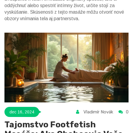
oddýchnuť alebo spestriť intímny život, určite stojí za
vyskúšanie. Skúsenosti z tejto masáže môžu otvoriť nové
obzory vnímania tela aj partnerstva.
Vladimír Novák
0
dec 16, 2024
Tajomstvo Footfetish