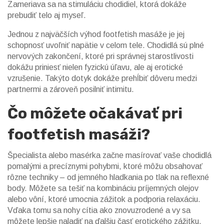
Zameriava sa na stimuláciu chodidiel, ktorá dokáže
prebudiť telo aj myseľ.
Jednou z najväčších výhod footfetish masáže je jej
schopnosť uvoľniť napätie v celom tele. Chodidlá sú plné
nervových zakončení, ktoré pri správnej starostlivosti
dokážu priniesť nielen fyzickú úľavu, ale aj erotické
vzrušenie. Takýto dotyk dokáže prehĺbiť dôveru medzi
partnermi a zároveň posilniť intimitu.
Čo môžete očakávať pri
footfetish masáži?
Špecialista alebo masérka začne masírovať vaše chodidlá
pomalými a precíznymi pohybmi, ktoré môžu obsahovať
rôzne techniky – od jemného hladkania po tlak na reflexné
body. Môžete sa tešiť na kombináciu príjemných olejov
alebo vôní, ktoré umocnia zážitok a podporia relaxáciu.
Vďaka tomu sa nohy cítia ako znovuzrodené a vy sa
môžete lepšie naladiť na ďalšiu časť erotického zážitku.