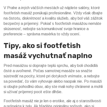
V Prahe a iných väčších mestách už nájdete salóny, ktoré
footfetish masáž ponúkajú profesionálne. Vždy však dbajte
na čistotu, diskrétnosť a kvalitu služieb, aby bol váš zážitok
bezpečný a príjemný. Pokiaľ s footfetish masážou nemáte
skúsenosť, nebojte sa komunikovať svoje hranice a
preferencie – správna masérka to vždy ocení.
Tipy, ako si footfetish
masáž vychutnať naplno
Pred masážou si doprajte teplú sprchu, aby boli chodidlá
čisté a uvoľnené. Počas samotnej masáže sa snažte
sústrediť na pocity, ktoré pri dotykoch vnímate, a nebojte
sa povedať, čo vám vyhovuje alebo naopak nie. Po masáži
si obujte pohodlnú obuv, aby ste mali nohy chránené a mohli
si užívať príjemný pocit ešte dlhšie.
Footfetish masáž nie je len o erotike, ale aj o starostlivosti
a rešpekte k telu. Ak hľadáte originálny spôsob, ako si