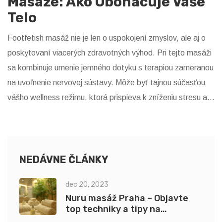
Masáže: Ako Obohacuje Vaše
Telo
Footfetish masáž nie je len o uspokojení zmyslov, ale aj o
poskytovaní viacerých zdravotných výhod. Pri tejto masáži
sa kombinuje umenie jemného dotyku s terapiou zameranou
na uvoľnenie nervovej sústavy. Môže byť tajnou súčasťou
vášho wellness režimu, ktorá prispieva k zníženiu stresu a
zvýšeniu celkovej pohody. V tejto oblasti sa kombinuje
fyzické a emocionálne uvoľnenie, čo môže významne
zlepšiť kvalitu vášho života. Zistite, ako takáto masáž
ovplyvňuje telo a ako ju možno začleniť do vášho
NEDÁVNE ČLÁNKY
každodenného života.
dec 20, 2023
Nuru masáž Praha – Objavte
top techniky a tipy na
nezabudnuteľnú Nuru masáž