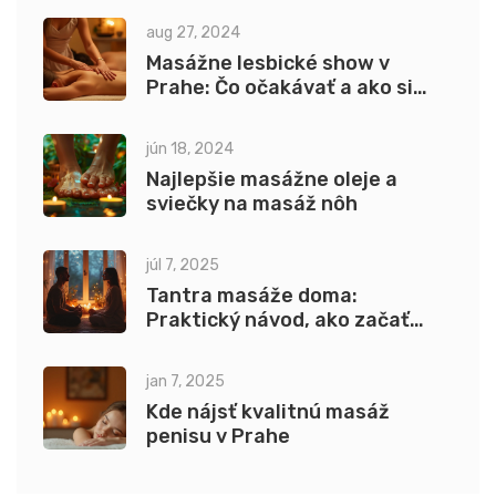
aug 27, 2024
Masážne lesbické show v
Prahe: Čo očakávať a ako si
užiť
jún 18, 2024
Najlepšie masážne oleje a
sviečky na masáž nôh
júl 7, 2025
Tantra masáže doma:
Praktický návod, ako začať
bezpečne a zmysluplne
jan 7, 2025
Kde nájsť kvalitnú masáž
penisu v Prahe