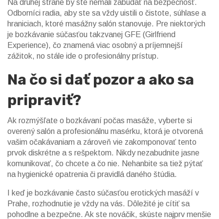
Na druhej strane by ste nemali zabúdať na bezpečnosť.
Odborníci radia, aby ste sa vždy uistili o čistote, súhlase a
hraniciach, ktoré masážny salón stanovuje. Pre niektorých
je bozkávanie súčasťou takzvanej GFE (Girlfriend
Experience), čo znamená viac osobný a príjemnejší
zážitok, no stále ide o profesionálny prístup.
Na čo si dať pozor a ako sa
pripraviť?
Ak rozmýšľate o bozkávaní počas masáže, vyberte si
overený salón a profesionálnu masérku, ktorá je otvorená
vašim očakávaniam a zároveň vie zakomponovať tento
prvok diskrétne a s rešpektom. Nikdy nezabudnite jasne
komunikovať, čo chcete a čo nie. Nehanbite sa tiež pýtať
na hygienické opatrenia či pravidlá daného štúdia.
I keď je bozkávanie často súčasťou erotických masáží v
Prahe, rozhodnutie je vždy na vás. Dôležité je cítiť sa
pohodlne a bezpečne. Ak ste nováčik, skúste najprv menšie