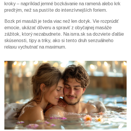
kroky – napríklad jemné bozkávanie na ramená alebo krk
predtým, než sa pustíte do intenzívnejších foriem.
Bozk pri masáži je teda viac než len dotyk. Vie rozprúdiť
emocie, ukázať dôveru a spraviť z obyčajnej masáže
zážitok, ktorý nezabudnete. Na isrra.sk sa dozviete ďalšie
skúsenosti, tipy a triky, ako si tento druh senzuálneho
relaxu vychutnať na maximum.