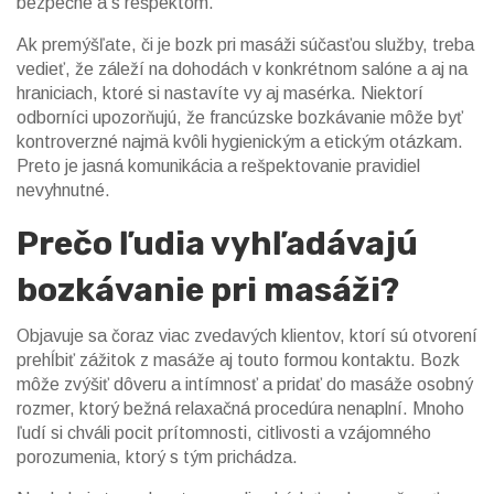
bezpečne a s rešpektom.
Ak premýšľate, či je bozk pri masáži súčasťou služby, treba
vedieť, že záleží na dohodách v konkrétnom salóne a aj na
hraniciach, ktoré si nastavíte vy aj masérka. Niektorí
odborníci upozorňujú, že francúzske bozkávanie môže byť
kontroverzné najmä kvôli hygienickým a etickým otázkam.
Preto je jasná komunikácia a rešpektovanie pravidiel
nevyhnutné.
Prečo ľudia vyhľadávajú
bozkávanie pri masáži?
Objavuje sa čoraz viac zvedavých klientov, ktorí sú otvorení
prehĺbiť zážitok z masáže aj touto formou kontaktu. Bozk
môže zvýšiť dôveru a intímnosť a pridať do masáže osobný
rozmer, ktorý bežná relaxačná procedúra nenaplní. Mnoho
ľudí si chváli pocit prítomnosti, citlivosti a vzájomného
porozumenia, ktorý s tým prichádza.