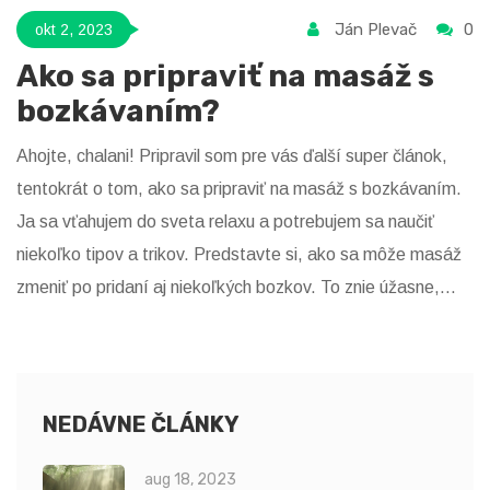
Ján Plevač
0
okt 2, 2023
Ako sa pripraviť na masáž s
bozkávaním?
Ahojte, chalani! Pripravil som pre vás ďalší super článok,
tentokrát o tom, ako sa pripraviť na masáž s bozkávaním.
Ja sa vťahujem do sveta relaxu a potrebujem sa naučiť
niekoľko tipov a trikov. Predstavte si, ako sa môže masáž
zmeniť po pridaní aj niekoľkých bozkov. To znie úžasne,
však? Poďme teda na to spoločne a uvoľnime sa spolu na
tejto púti vedomostí!
NEDÁVNE ČLÁNKY
aug 18, 2023