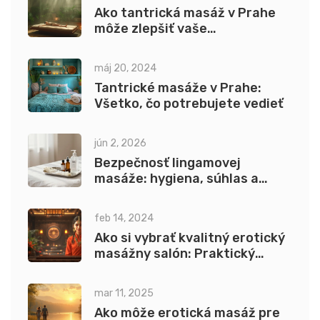
Ako tantrická masáž v Prahe
môže zlepšiť vaše
sebavedomie
máj 20, 2024
Tantrické masáže v Prahe:
Všetko, čo potrebujete vedieť
jún 2, 2026
Bezpečnosť lingamovej
masáže: hygiena, súhlas a
rešpektovanie hraníc
feb 14, 2024
Ako si vybrať kvalitný erotický
masážny salón: Praktický
sprievodca
mar 11, 2025
Ako môže erotická masáž pre