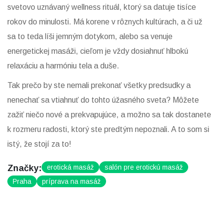
svetovo uznávaný wellness rituál, ktorý sa datuje tisíce
rokov do minulosti. Má korene v rôznych kultúrach, a či už
sa to teda líši jemným dotykom, alebo sa venuje
energetickej masáži, cieľom je vždy dosiahnuť hlbokú
relaxáciu a harmóniu tela a duše.
Tak prečo by ste nemali prekonať všetky predsudky a
nenechať sa vtiahnuť do tohto úžasného sveta? Môžete
zažiť niečo nové a prekvapujúce, a možno sa tak dostanete
k rozmeru radosti, ktorý ste predtým nepoznali. A to som si
istý, že stojí za to!
Značky:
erotická masáž
salón pre erotickú masáž
Praha
príprava na masáž