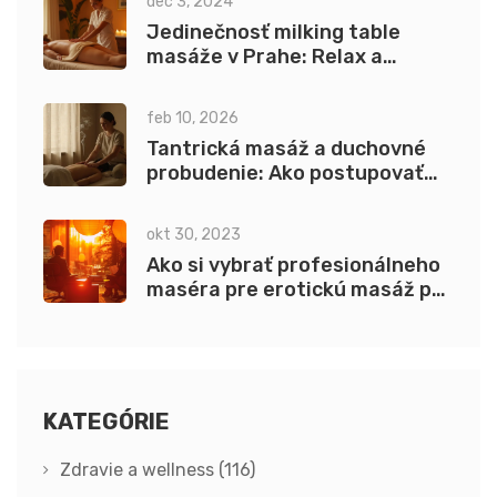
dec 3, 2024
Jedinečnosť milking table
masáže v Prahe: Relax a
regenerácia
feb 10, 2026
Tantrická masáž a duchovné
probudenie: Ako postupovať
bezpečne
okt 30, 2023
Ako si vybrať profesionálneho
maséra pre erotickú masáž pre
páry v Prahe
KATEGÓRIE
Zdravie a wellness
(116)