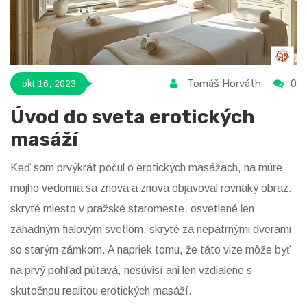
Tomáš Horváth
0
okt 16, 2023
Úvod do sveta erotických
masáží
Keď som prvýkrát počul o erotických masážach, na múre
mojho vedomia sa znova a znova objavoval rovnaký obraz:
skryté miesto v pražské staromeste, osvetlené len
záhadným fialovým svetlom, skryté za nepatrnými dverami
so starým zámkom. A napriek tomu, že táto vize môže byť
na prvý pohľad pútavá, nesúvisí ani len vzdialene s
skutočnou realitou erotických masáží.