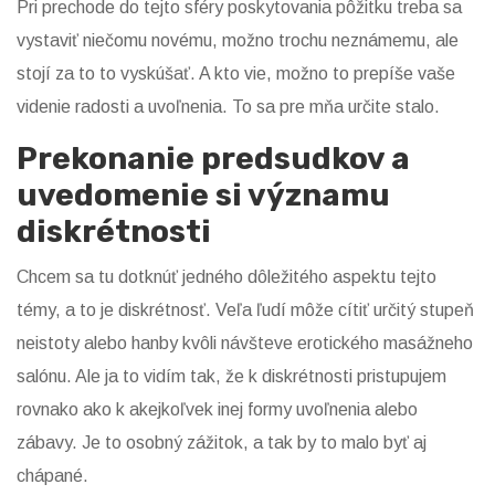
Pri prechode do tejto sféry poskytovania pôžitku treba sa
vystaviť niečomu novému, možno trochu neznámemu, ale
stojí za to to vyskúšať. A kto vie, možno to prepíše vaše
videnie radosti a uvoľnenia. To sa pre mňa určite stalo.
Prekonanie predsudkov a
uvedomenie si významu
diskrétnosti
Chcem sa tu dotknúť jedného dôležitého aspektu tejto
témy, a to je diskrétnosť. Veľa ľudí môže cítiť určitý stupeň
neistoty alebo hanby kvôli návšteve erotického masážneho
salónu. Ale ja to vidím tak, že k diskrétnosti pristupujem
rovnako ako k akejkoľvek inej formy uvoľnenia alebo
zábavy. Je to osobný zážitok, a tak by to malo byť aj
chápané.