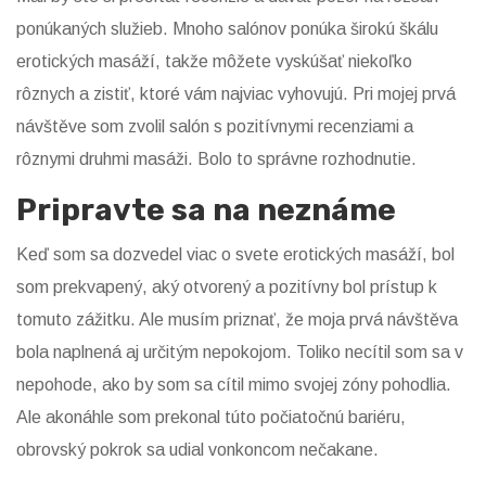
ponúkaných služieb. Mnoho salónov ponúka širokú škálu
erotických masáží, takže môžete vyskúšať niekoľko
rôznych a zistiť, ktoré vám najviac vyhovujú. Pri mojej prvá
návštěve som zvolil salón s pozitívnymi recenziami a
rôznymi druhmi masáži. Bolo to správne rozhodnutie.
Pripravte sa na neznáme
Keď som sa dozvedel viac o svete erotických masáží, bol
som prekvapený, aký otvorený a pozitívny bol prístup k
tomuto zážitku. Ale musím priznať, že moja prvá návštěva
bola naplnená aj určitým nepokojom. Toliko necítil som sa v
nepohode, ako by som sa cítil mimo svojej zóny pohodlia.
Ale akonáhle som prekonal túto počiatočnú bariéru,
obrovský pokrok sa udial vonkoncom nečakane.