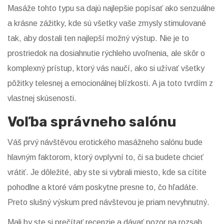
Masáže tohto typu sa dajú najlepšie popísať ako senzuálne
a krásne zážitky, kde sú všetky vaše zmysly stimulované
tak, aby dostali ten najlepší možný výstup. Nie je to
prostriedok na dosiahnutie rýchleho uvoľnenia, ale skôr o
komplexný prístup, ktorý vás naučí, ako si užívať všetky
pôžitky telesnej a emocionálnej blízkosti. A ja toto tvrdím z
vlastnej skúsenosti.
Voľba správneho salónu
Váš prvý návštěvou erotického masážneho salónu bude
hlavným faktorom, ktorý ovplyvní to, či sa budete chcieť
vrátiť. Je dôležité, aby ste si vybrali miesto, kde sa cítite
pohodlne a ktoré vám poskytne presne to, čo hľadáte.
Preto slušný výskum pred návštevou je priam nevyhnutný.
Mali by ste si prečítať recenzie a dávať pozor na rozsah