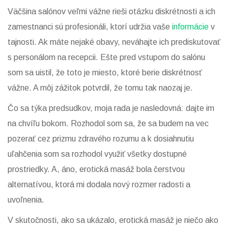
Väčšina salónov veľmi vážne rieši otázku diskrétnosti a ich
zamestnanci sú profesionáli, ktorí udržia vaše
informácie
v
tajnosti. Ak máte nejaké obavy, neváhajte ich prediskutovať
s personálom na recepcii. Ešte pred vstupom do salónu
som sa uistil, že toto je miesto, ktoré berie diskrétnosť
vážne. A môj zážitok potvrdil, že tomu tak naozaj je.
Čo sa týka predsudkov, moja rada je nasledovná: dajte im
na chvíľu bokom. Rozhodol som sa, že sa budem na vec
pozerať cez prizmu zdravého rozumu a k dosiahnutiu
uľahčenia som sa rozhodol využiť všetky dostupné
prostriedky. A, áno, erotická masáž bola čerstvou
alternatívou, ktorá mi dodala nový rozmer radosti a
uvoľnenia.
V skutočnosti, ako sa ukázalo, erotická masáž je niečo ako