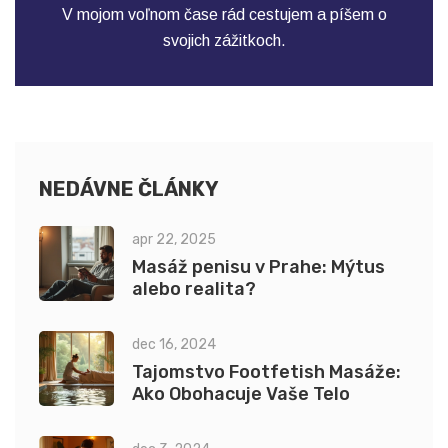
V mojom voľnom čase rád cestujem a píšem o
svojich zážitkoch.
NEDÁVNE ČLÁNKY
apr 22, 2025
Masáž penisu v Prahe: Mýtus
alebo realita?
dec 16, 2024
Tajomstvo Footfetish Masáže:
Ako Obohacuje Vaše Telo