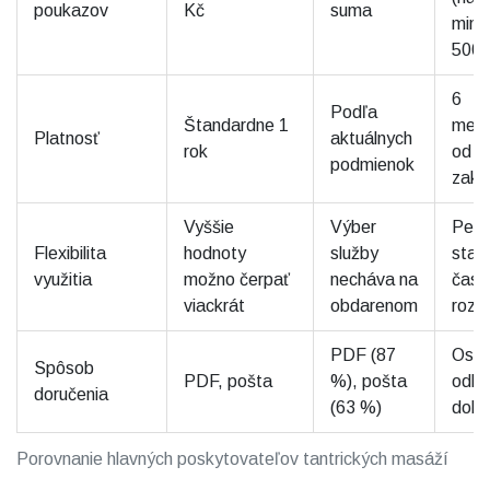
poukazov
Kč
suma
min 
500 
6
Podľa
Štandardne 1
mesi
Platnosť
aktuálnych
rok
od
podmienok
zakú
Vyššie
Výber
Peč
Flexibilita
hodnoty
služby
stan
využitia
možno čerpať
necháva na
časo
viackrát
obdarenom
rozs
PDF (87
Oso
Spôsob
PDF, pošta
%), pošta
odbe
doručenia
(63 %)
doh
Porovnanie hlavných poskytovateľov tantrických masáží