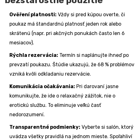
bezstarostné použitie
Ověření platnosti:
Vždy si pred kúpou overte, či
poukaz má štandardnú platnosť jeden rok alebo
skrátenú (napr. pri akčných ponukách často len 6
mesiacov).
Rýchla rezervácia:
Termín si naplánujte ihneď po
prevzatí poukazu. Štúdie ukazujú, že 68 % problémov
vzniká kvôli odkladaniu rezervácie.
Komunikácia očakávania:
Pri darovaní jasne
komunikujte, že ide o relaxačný zážitok, nie o
erotickú službu. To eliminuje veľkú časť
nedorozumení.
Transparentné podmienky:
Vyberte si salón, ktorý
uvádza všetky pravidlá na jednom mieste. Spoľahliví