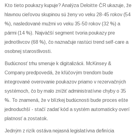
Kto tieto poukazy kupuje? Analýza Deloitte ČR ukazuje, že
hlavnou cieľovou skupinou sú ženy vo veku 28-45 rokov (54
%), nasledované mužmi vo veku 35-50 rokov (32 %) a
pármi (14 %). Najväčší segment tvoria poukazy pre
jednotlivcov (68 %), čo naznačuje rastúci trend self-care a
osobnej starostlivosti.
Budúcnosť trhu smeruje k digitalizácii. McKinsey &
Company predpovedá, že kľúčovým trendom bude
integrované overovanie poukazov priamo v rezervačných
systémoch, čo by malo znížiť administratívne chyby o 35
%. To znamená, že v blízkej budúcnosti bude proces ešte
jednoduchší - stačí zadať kód a systém automaticky overí
platnosť a zostatok.
Jedným z rizík ostáva nejasná legislatívna definícia