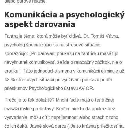
alebo párové relácie.
Komunikácia a psychologický
aspekt darovania
Tantra je téma, ktorá môže byť citlivá. Dr. Tomáš Vávra,
psychológ špecializujúci sa na stresové situácie,
zdôrazňuje: „Pri darovaní poukazu na tantrickú masáž je
nevyhnutné komunikovať, že ide o relaxačný zážitok, nie o
erotiku.“ Táto jednoduchá zmena v komunikácii eliminuje až
43 % stresových situácií pri využívaní poukazu podľa
prieskumov Psychologického ústavu AV ČR.
Prečo je to tak dôležité? Mnohí ľudia majú o tantričnej
masáži mylné predstavy. Keď im niekto dá poukaz bez
vysvetlenia, môžu cítiť nepríjemnosť alebo strach z toho,
čo ich čaká. Jasné slová darcu („Je to krásna príležitosť na