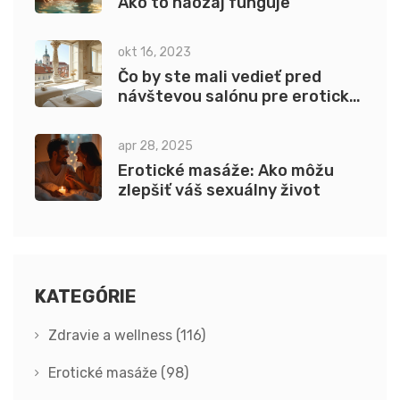
Ako to naozaj funguje
okt 16, 2023
Čo by ste mali vedieť pred
návštevou salónu pre erotickú
masáž v Prahe
apr 28, 2025
Erotické masáže: Ako môžu
zlepšiť váš sexuálny život
KATEGÓRIE
Zdravie a wellness
(116)
Erotické masáže
(98)