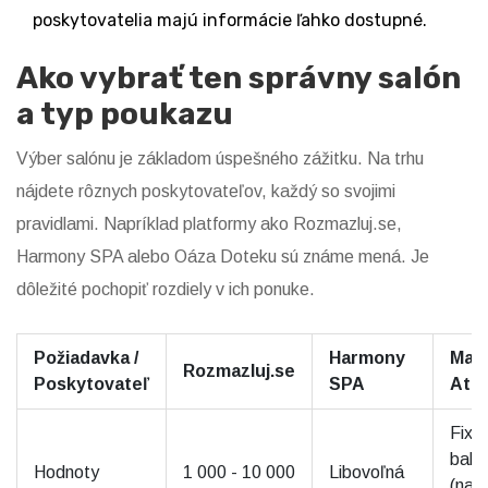
poskytovatelia majú informácie ľahko dostupné.
Ako vybrať ten správny salón
a typ poukazu
Výber salónu je základom úspešného zážitku. Na trhu
nájdete rôznych poskytovateľov, každý so svojimi
pravidlami. Napríklad platformy ako Rozmazluj.se,
Harmony SPA alebo Oáza Doteku sú známe mená. Je
dôležité pochopiť rozdiely v ich ponuke.
Požiadavka /
Harmony
Mas
Rozmazluj.se
Poskytovateľ
SPA
Atd.
Fixn
balí
Hodnoty
1 000 - 10 000
Libovoľná
(napr