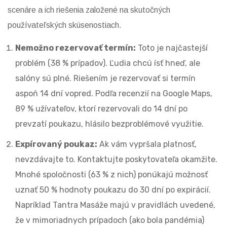
scenáre a ich riešenia založené na skutočných
používateľských skúsenostiach.
Nemožno rezervovať termín:
Toto je najčastejší
problém (38 % prípadov). Ľudia chcú ísť hneď, ale
salóny sú plné. Riešením je rezervovať si termín
aspoň 14 dní vopred. Podľa recenzií na Google Maps,
89 % užívateľov, ktorí rezervovali do 14 dní po
prevzatí poukazu, hlásilo bezproblémové využitie.
Expírovaný poukaz:
Ak vám vypršala platnosť,
nevzdávajte to. Kontaktujte poskytovateľa okamžite.
Mnohé spoločnosti (63 % z nich) ponúkajú možnosť
uznať 50 % hodnoty poukazu do 30 dní po expirácií.
Napríklad Tantra Masáže majú v pravidlách uvedené,
že v mimoriadnych prípadoch (ako bola pandémia)