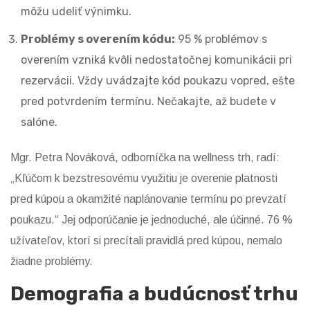
môžu udeliť výnimku.
Problémy s overením kódu:
95 % problémov s
overením vzniká kvôli nedostatočnej komunikácii pri
rezervácii. Vždy uvádzajte kód poukazu vopred, ešte
pred potvrdením termínu. Nečakajte, až budete v
salóne.
Mgr. Petra Nováková, odborníčka na wellness trh, radí:
„Kľúčom k bezstresovému využitiu je overenie platnosti
pred kúpou a okamžité naplánovanie termínu po prevzatí
poukazu.“ Jej odporúčanie je jednoduché, ale účinné. 76 %
užívateľov, ktorí si precítali pravidlá pred kúpou, nemalo
žiadne problémy.
Demografia a budúcnosť trhu