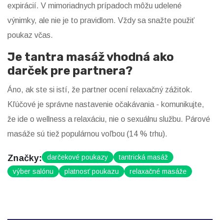
expirácií. V mimoriadnych prípadoch môžu udelené
výnimky, ale nie je to pravidlom. Vždy sa snažte použiť
poukaz včas.
Je tantra masáž vhodná ako
darček pre partnera?
Áno, ak ste si istí, že partner ocení relaxačný zážitok.
Kľúčové je správne nastavenie očakávania - komunikujte,
že ide o wellness a relaxáciu, nie o sexuálnu službu. Párové
masáže sú tiež populárnou voľbou (14 % trhu).
Značky:
darčekové poukazy
tantrická masáž
výber salónu
platnosť poukazu
relaxačné masáže