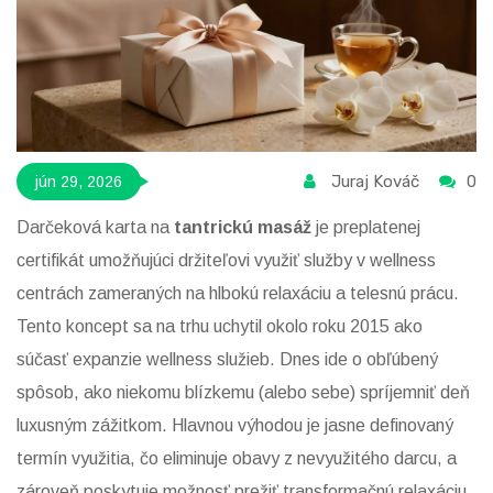
Juraj Kováč
0
jún 29, 2026
Darčeková karta na
tantrickú masáž
je
preplatenej
certifikát umožňujúci držiteľovi využiť služby v wellness
centrách zameraných na hlbokú relaxáciu a telesnú prácu
.
Tento koncept sa na trhu uchytil okolo roku 2015 ako
súčasť expanzie wellness služieb. Dnes ide o obľúbený
spôsob, ako niekomu blízkemu (alebo sebe) spríjemniť deň
luxusným zážitkom. Hlavnou výhodou je jasne definovaný
termín využitia, čo eliminuje obavy z nevyužitého darcu, a
zároveň poskytuje možnosť prežiť transformačnú relaxáciu