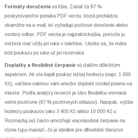
Formáty doručenia
sa líšia. Zatiaľ čo 87 %
poskytovateľov ponúka PDF verziu, ktorá prichádza
okamžite na e-mail, iní vyžadujú poštové doručenie alebo
osobný odber. PDF verzia je najpraktickejšia, pretože ju
môžete mať vždy pri ruke v telefóne. Uistite sa, že máte
kód poukazu po ruke už pri rezervácii.
Doplatky a flexibilné čerpanie
sú ďalším dôležitým
aspektom. Ak ste kúpili poukaz nižšej hodnoty (napr. 1 000
Kč), väčšina salónov vám umožní doplatiť rozdiel priamo na
mieste. Podľa analýzy recenzií je táto flexibilita vnímaná
veľmi pozitívne (67 % pozitívnych ohlasov). Naopak, vyššie
hodnoty poukazov (ako 3 400 Kč alebo 10 000 Kč u
Rozmazluj.se) často umožňujú viacnásobné čerpanie na
rôzne typy masáží, čo je ideálne pre dlhodobé členstvo