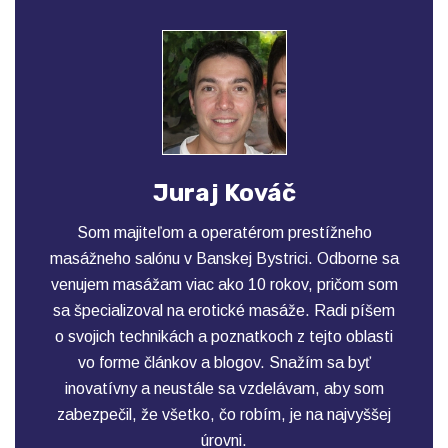
Juraj Kováč
Som majiteľom a operatérom prestížneho
masážneho salónu v Banskej Bystrici. Odborne sa
venujem masážam viac ako 10 rokov, pričom som
sa špecializoval na erotické masáže. Radi píšem
o svojich technikách a poznatkoch z tejto oblasti
vo forme článkov a blogov. Snažím sa byť
inovatívny a neustále sa vzdelávam, aby som
zabezpečil, že všetko, čo robím, je na najvyššej
úrovni.